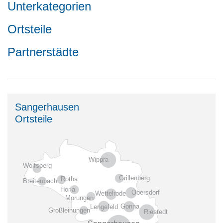
Unterkategorien
Ortsteile
Partnerstädte
Sangerhausen
Ortsteile
Wippra
Wolfsberg
Grillenberg
Rotha
Breitenbach
Horla
Obersdorf
Wettelrode
Morungen
Gonna
Lengefeld
Großleinungen
Riestedt