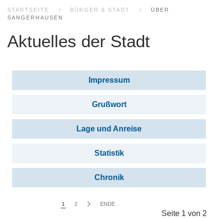
STARTSEITE
BÜRGER & STADT
ÜBER
SANGERHAUSEN
Aktuelles der Stadt
Beiträge
Titel
Impressum
Grußwort
Lage und Anreise
Statistik
Chronik
1
2
ENDE
Seite 1 von 2