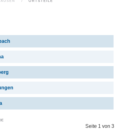
HAUSEN
ORTSTEILE
bach
na
berg
ungen
a
DE
Seite 1 von 3