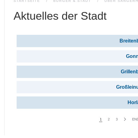
STARTSEITE
BÜRGER & STADT
ÜBER SANGER
Aktuelles der Stadt
Beiträge
Titel
Breiten
Gon
Grillen
Großlein
Horl
1
2
3
EN