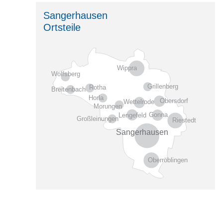
Sangerhausen
Ortsteile
Wippra
Wolfsberg
Grillenberg
Rotha
Breitenbach
Horla
Obersdorf
Wettelrode
Morungen
Gonna
Lengefeld
Großleinungen
Riestedt
Sangerhausen
Oberröblingen