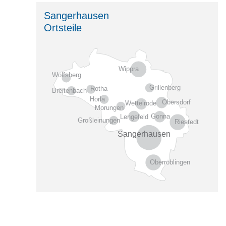
Sangerhausen
Ortsteile
Wippra
Wolfsberg
Grillenberg
Rotha
Breitenbach
Horla
Obersdorf
Wettelrode
Morungen
Gonna
Lengefeld
Großleinungen
Riestedt
Sangerhausen
Oberröblingen