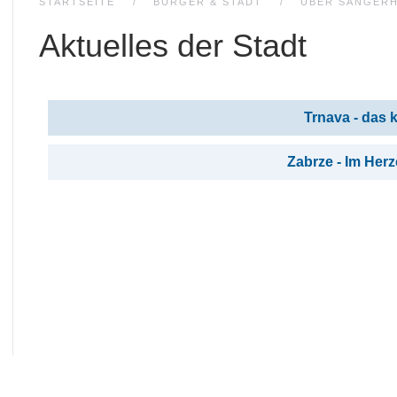
STARTSEITE
BÜRGER & STADT
ÜBER SANGER
Aktuelles der Stadt
Beiträge
Titel
Trnava - das 
Zabrze - Im Her