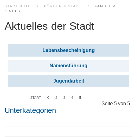
STARTSEITE
BÜRGER & STADT
FAMILIE &
KINDER
Aktuelles der Stadt
Beiträge
Titel
Lebensbescheinigung
Namensführung
Jugendarbeit
START
2
3
4
5
Seite 5 von 5
Unterkategorien