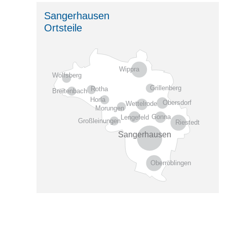
Sangerhausen
Ortsteile
Wippra
Wolfsberg
Grillenberg
Rotha
Breitenbach
Horla
Obersdorf
Wettelrode
Morungen
Gonna
Lengefeld
Großleinungen
Riestedt
Sangerhausen
Oberröblingen