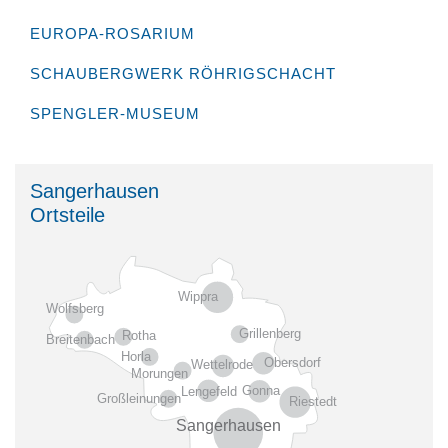
EUROPA-ROSARIUM
SCHAUBERGWERK RÖHRIGSCHACHT
SPENGLER-MUSEUM
Sangerhausen
Ortsteile
Wippra
Wolfsberg
Grillenberg
Rotha
Breitenbach
Horla
Obersdorf
Wettelrode
Morungen
Gonna
Lengefeld
Großleinungen
Riestedt
Sangerhausen