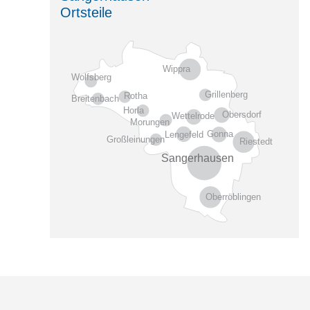
Ortsteile
Wippra
Wolfsberg
Grillenberg
Rotha
Breitenbach
Horla
Obersdorf
Wettelrode
Morungen
Gonna
Lengefeld
Großleinungen
Riestedt
Sangerhausen
Oberröblingen