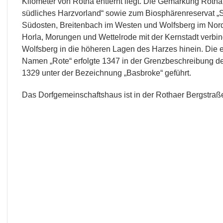
Kilometer von Rotha entfernt liegt. Die Gemarkung Roth
südliches Harzvorland“ sowie zum Biosphärenreservat „S
Südosten, Breitenbach im Westen und Wolfsberg im Nord
Horla, Morungen und Wettelrode mit der Kernstadt verbind
Wolfsberg in die höheren Lagen des Harzes hinein. Die 
Namen „Rote“ erfolgte 1347 in der Grenzbeschreibung de
1329 unter der Bezeichnung „Basbroke“ geführt.
Das Dorfgemeinschaftshaus ist in der Rothaer Bergstraß