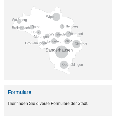
Wippra
Wolfsberg
Grillenberg
Rotha
Breitenbach
Horla
Obersdorf
Wettelrode
Morungen
Gonna
Lengefeld
Großleinungen
Riestedt
Sangerhausen
Oberröblingen
Formulare
Hier finden Sie diverse Formulare der Stadt.