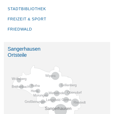
STADTBIBLIOTHEK
FREIZEIT & SPORT
FRIEDWALD
Sangerhausen
Ortsteile
Wippra
Wolfsberg
Grillenberg
Rotha
Breitenbach
Horla
Obersdorf
Wettelrode
Morungen
Gonna
Lengefeld
Großleinungen
Riestedt
Sangerhausen