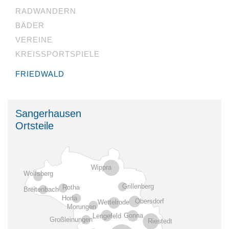
RADWANDERN
BÄDER
VEREINE
KREISSPORTSPIELE
FRIEDWALD
Sangerhausen
Ortsteile
Wippra
Wolfsberg
Grillenberg
Rotha
Breitenbach
Horla
Obersdorf
Wettelrode
Morungen
Gonna
Lengefeld
Großleinungen
Riestedt