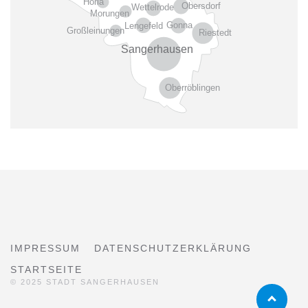
Horla
Obersdorf
Wettelrode
Morungen
Gonna
Lengefeld
Großleinungen
Riestedt
Sangerhausen
Oberröblingen
IMPRESSUM
DATENSCHUTZERKLÄRUNG
STARTSEITE
© 2025 STADT SANGERHAUSEN