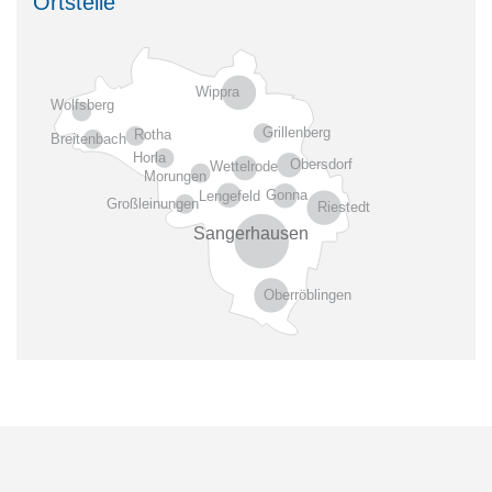
Ortsteile
Wippra
Wolfsberg
Grillenberg
Rotha
Breitenbach
Horla
Obersdorf
Wettelrode
Morungen
Gonna
Lengefeld
Großleinungen
Riestedt
Sangerhausen
Oberröblingen