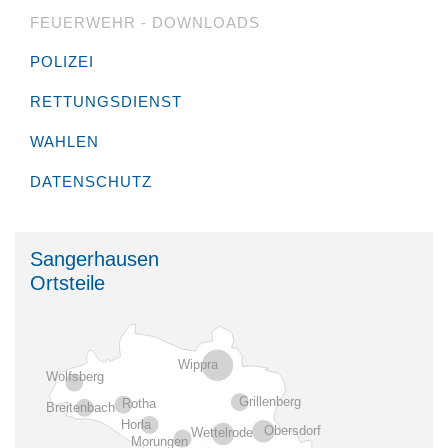
FEUERWEHR - DOWNLOADS
POLIZEI
RETTUNGSDIENST
WAHLEN
DATENSCHUTZ
Sangerhausen
Ortsteile
Wippra
Wolfsberg
Grillenberg
Rotha
Breitenbach
Horla
Obersdorf
Wettelrode
Morungen