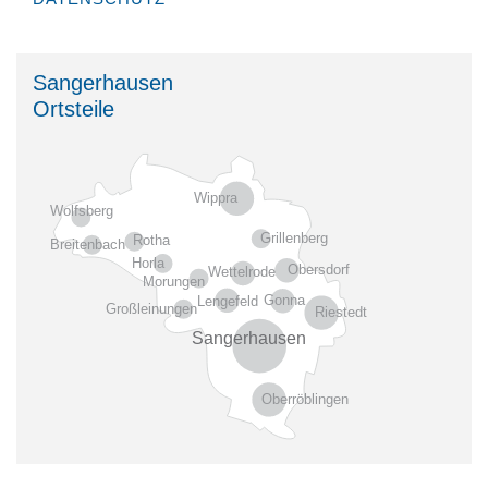
Sangerhausen
Ortsteile
Wippra
Wolfsberg
Grillenberg
Rotha
Breitenbach
Horla
Obersdorf
Wettelrode
Morungen
Gonna
Lengefeld
Großleinungen
Riestedt
Sangerhausen
Oberröblingen