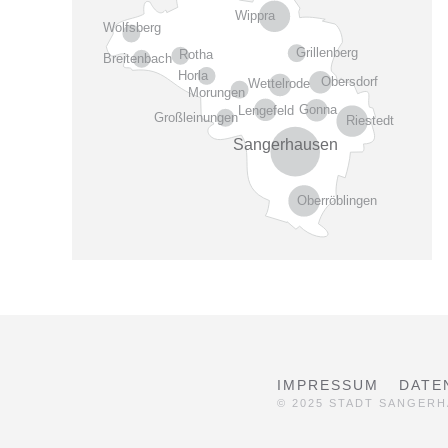
Wippra
Wolfsberg
Grillenberg
Rotha
Breitenbach
Horla
Obersdorf
Wettelrode
Morungen
Gonna
Lengefeld
Großleinungen
Riestedt
Sangerhausen
Oberröblingen
IMPRESSUM
DATE
© 2025 STADT SANGER