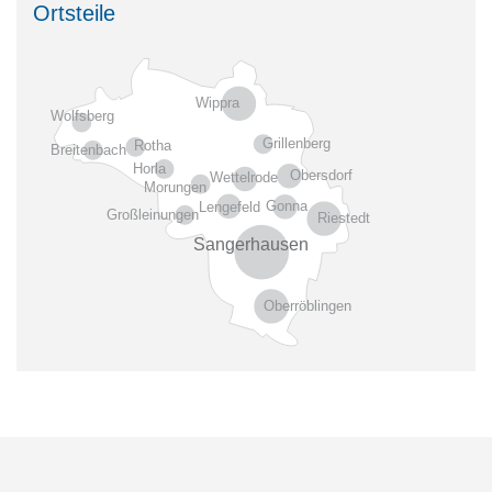
Ortsteile
Wippra
Wolfsberg
Grillenberg
Rotha
Breitenbach
Horla
Obersdorf
Wettelrode
Morungen
Gonna
Lengefeld
Großleinungen
Riestedt
Sangerhausen
Oberröblingen