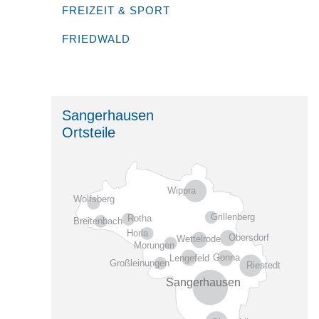
FREIZEIT & SPORT
FRIEDWALD
Sangerhausen
Ortsteile
Wippra
Wolfsberg
Grillenberg
Rotha
Breitenbach
Horla
Obersdorf
Wettelrode
Morungen
Gonna
Lengefeld
Großleinungen
Riestedt
Sangerhausen