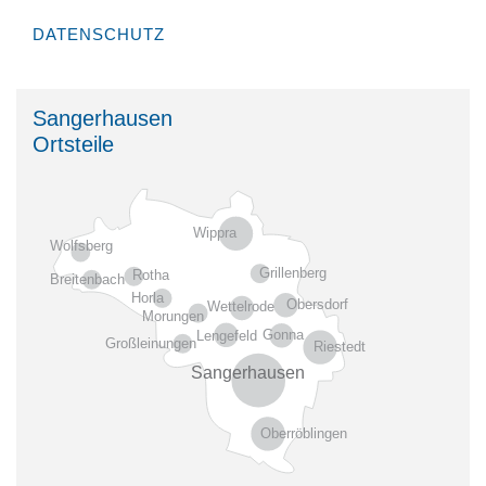
DATENSCHUTZ
Sangerhausen
Ortsteile
Wippra
Wolfsberg
Grillenberg
Rotha
Breitenbach
Horla
Obersdorf
Wettelrode
Morungen
Gonna
Lengefeld
Großleinungen
Riestedt
Sangerhausen
Oberröblingen