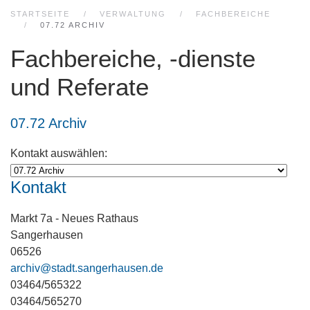
STARTSEITE
VERWALTUNG
FACHBEREICHE
07.72 ARCHIV
Fachbereiche, -dienste
und Referate
07.72 Archiv
Kontakt auswählen:
Kontakt
Adresse:
Markt 7a - Neues Rathaus
Sangerhausen
06526
E-Mail:
archiv@stadt.sangerhausen.de
Telefon:
03464/565322
Fax:
03464/565270