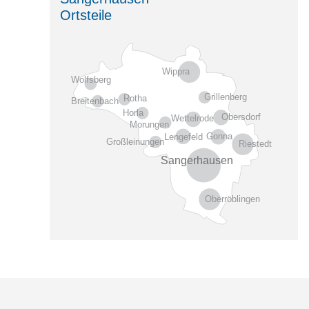
Ortsteile
Wippra
Wolfsberg
Grillenberg
Rotha
Breitenbach
Horla
Obersdorf
Wettelrode
Morungen
Gonna
Lengefeld
Großleinungen
Riestedt
Sangerhausen
Oberröblingen