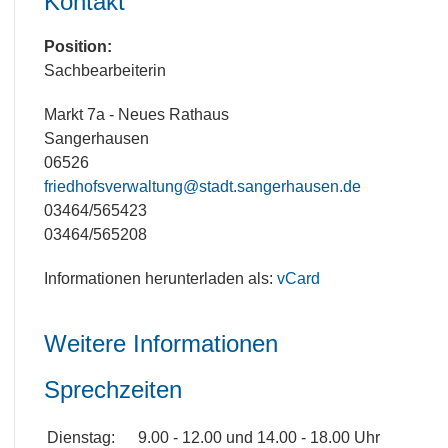
Kontakt
Position:
Sachbearbeiterin
Adresse:
Markt 7a - Neues Rathaus
Sangerhausen
06526
E-Mail:
friedhofsverwaltung@stadt.sangerhausen.de
Telefon:
03464/565423
Fax:
03464/565208
Informationen herunterladen als:
vCard
Weitere Informationen
Sprechzeiten
Weitere Informationen
Dienstag:
9.00 - 12.00 und 14.00 - 18.00 Uhr