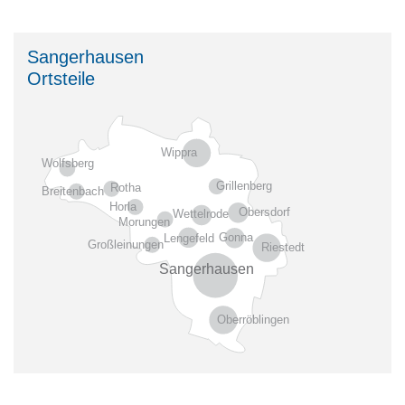
Sangerhausen
Ortsteile
Wippra
Wolfsberg
Grillenberg
Rotha
Breitenbach
Horla
Obersdorf
Wettelrode
Morungen
Gonna
Lengefeld
Großleinungen
Riestedt
Sangerhausen
Oberröblingen