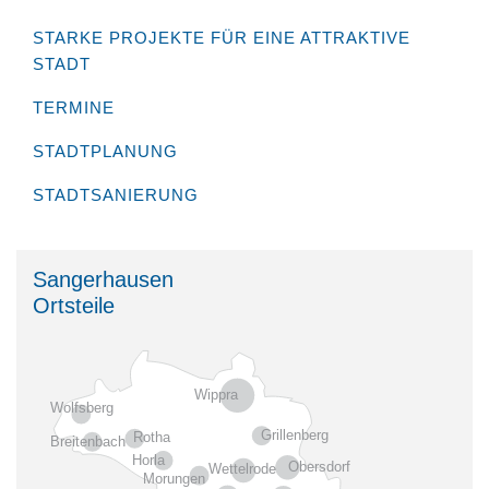
STARKE PROJEKTE FÜR EINE ATTRAKTIVE
STADT
TERMINE
STADTPLANUNG
STADTSANIERUNG
Sangerhausen
Ortsteile
Wippra
Wolfsberg
Grillenberg
Rotha
Breitenbach
Horla
Obersdorf
Wettelrode
Morungen