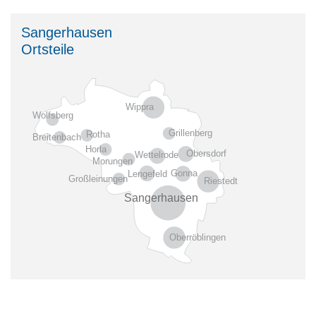
Sangerhausen
Ortsteile
Wippra
Wolfsberg
Grillenberg
Rotha
Breitenbach
Horla
Obersdorf
Wettelrode
Morungen
Gonna
Lengefeld
Großleinungen
Riestedt
Sangerhausen
Oberröblingen