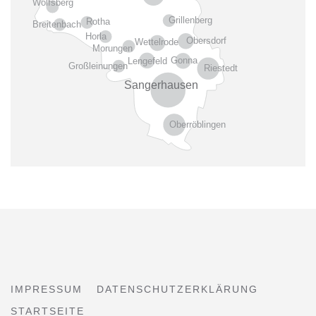
Wolfsberg
Grillenberg
Rotha
Breitenbach
Horla
Obersdorf
Wettelrode
Morungen
Gonna
Lengefeld
Großleinungen
Riestedt
Sangerhausen
Oberröblingen
IMPRESSUM
DATENSCHUTZERKLÄRUNG
STARTSEITE