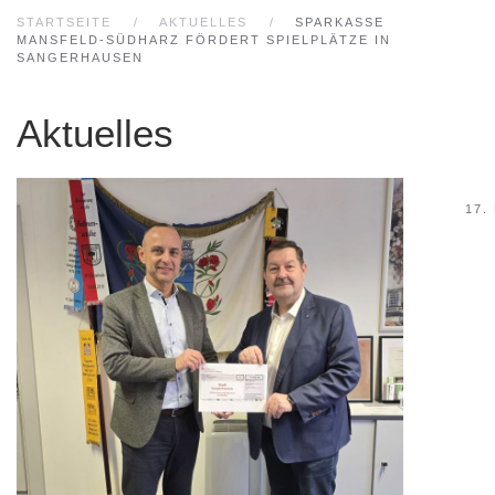
STARTSEITE
AKTUELLES
SPARKASSE
MANSFELD-SÜDHARZ FÖRDERT SPIELPLÄTZE IN
SANGERHAUSEN
Aktuelles
17.