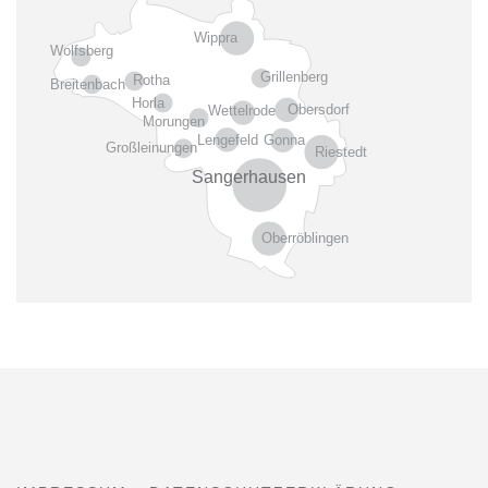
Wippra
Wolfsberg
Grillenberg
Rotha
Breitenbach
Horla
Obersdorf
Wettelrode
Morungen
Gonna
Lengefeld
Großleinungen
Riestedt
Sangerhausen
Oberröblingen