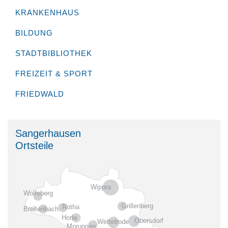
KRANKENHAUS
BILDUNG
STADTBIBLIOTHEK
FREIZEIT & SPORT
FRIEDWALD
Sangerhausen
Ortsteile
Wippra
Wolfsberg
Grillenberg
Rotha
Breitenbach
Horla
Obersdorf
Wettelrode
Morungen