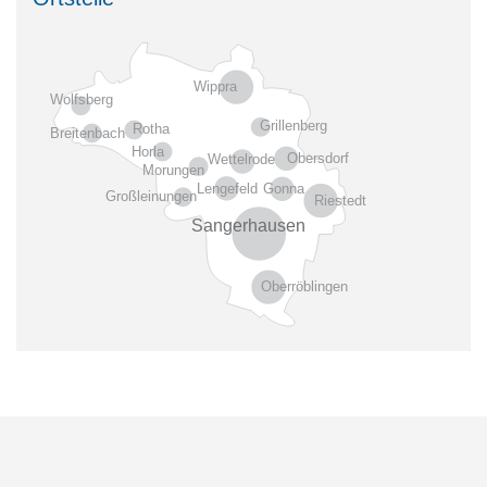
Wippra
Wolfsberg
Grillenberg
Rotha
Breitenbach
Horla
Obersdorf
Wettelrode
Morungen
Gonna
Lengefeld
Großleinungen
Riestedt
Sangerhausen
Oberröblingen