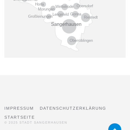
Horla
Obersdorf
Wettelrode
Morungen
Gonna
Lengefeld
Großleinungen
Riestedt
Sangerhausen
Oberröblingen
IMPRESSUM
DATENSCHUTZERKLÄRUNG
STARTSEITE
© 2025 STADT SANGERHAUSEN