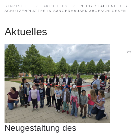
STARTSEITE
AKTUELLES
NEUGESTALTUNG DES
SCHÜTZENPLATZES IN SANGERHAUSEN ABGESCHLOSSEN
Aktuelles
22.
Neugestaltung des