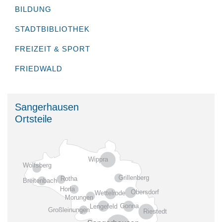
BILDUNG
STADTBIBLIOTHEK
FREIZEIT & SPORT
FRIEDWALD
Sangerhausen
Ortsteile
Wippra
Wolfsberg
Grillenberg
Rotha
Breitenbach
Horla
Obersdorf
Wettelrode
Morungen
Gonna
Lengefeld
Großleinungen
Riestedt