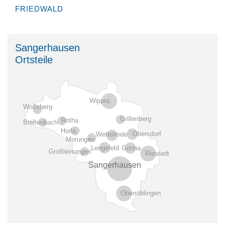
FRIEDWALD
Sangerhausen
Ortsteile
Wippra
Wolfsberg
Grillenberg
Rotha
Breitenbach
Horla
Obersdorf
Wettelrode
Morungen
Gonna
Lengefeld
Großleinungen
Riestedt
Sangerhausen
Oberröblingen