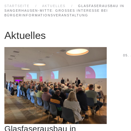
STARTSEITE
AKTUELLES
GLASFASERAUSBAU IN
SANGERHAUSEN-MITTE: GROSSES INTERESSE BEI B
ÜRGERINFORMATIONSVERANSTALTUNG
Aktuelles
05.
Glasfaserausbau in