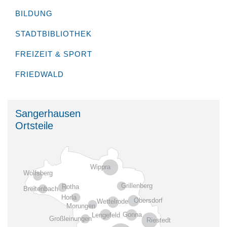
BILDUNG
STADTBIBLIOTHEK
FREIZEIT & SPORT
FRIEDWALD
Sangerhausen
Ortsteile
Wippra
Wolfsberg
Grillenberg
Rotha
Breitenbach
Horla
Obersdorf
Wettelrode
Morungen
Gonna
Lengefeld
Großleinungen
Riestedt