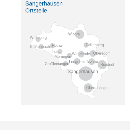
Sangerhausen
Ortsteile
Wippra
Wolfsberg
Grillenberg
Rotha
Breitenbach
Horla
Obersdorf
Wettelrode
Morungen
Gonna
Lengefeld
Großleinungen
Riestedt
Sangerhausen
Oberröblingen