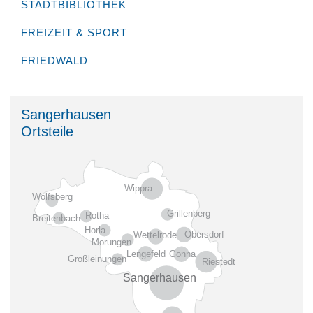
STADTBIBLIOTHEK
FREIZEIT & SPORT
FRIEDWALD
Sangerhausen
Ortsteile
Wippra
Wolfsberg
Grillenberg
Rotha
Breitenbach
Horla
Obersdorf
Wettelrode
Morungen
Gonna
Lengefeld
Großleinungen
Riestedt
Sangerhausen