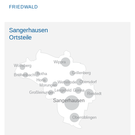
FRIEDWALD
Sangerhausen
Ortsteile
Wippra
Wolfsberg
Grillenberg
Rotha
Breitenbach
Horla
Obersdorf
Wettelrode
Morungen
Gonna
Lengefeld
Großleinungen
Riestedt
Sangerhausen
Oberröblingen