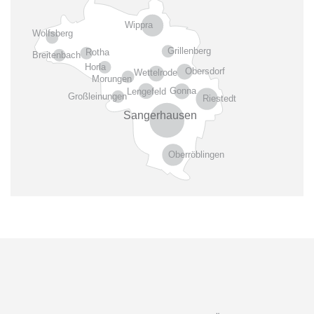
Wippra
Wolfsberg
Grillenberg
Rotha
Breitenbach
Horla
Obersdorf
Wettelrode
Morungen
Gonna
Lengefeld
Großleinungen
Riestedt
Sangerhausen
Oberröblingen