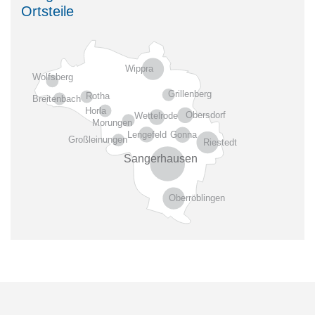
Ortsteile
Wippra
Wolfsberg
Grillenberg
Rotha
Breitenbach
Horla
Obersdorf
Wettelrode
Morungen
Gonna
Lengefeld
Großleinungen
Riestedt
Sangerhausen
Oberröblingen